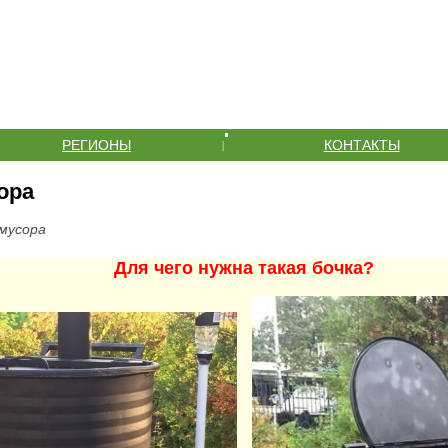
РЕГИОНЫ
КОНТАКТЫ
|
ора
 мусора
Для чего нужна такая бочка?