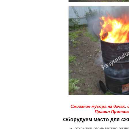
Сжигание мусора на дачах,
Правил Противо
Оборудуем место для сж
открытый огонь можно разво