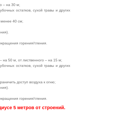
о – на 30 м;
убочных остатков, сухой травы и других
менее 40 см;
ния).
рекращения горения/тления.
 на 50 м, от лиственного – на 15 м;
убочных остатков, сухой травы и других
раничить доступ воздуха к огню;
ния).
рекращения горения/тления.
диусе 5 метров от строений.