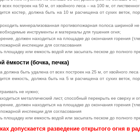
 всех построек на 50 м, от хвойного леса – на 100 м, от лиственног
ится костер, должна быть на 10 м расчищена от сухих веток, пор
роходить минерализованная противопожарная полоса шириной не 
еобходимые инструменты и материалы для тушения огня;
рение, должен находиться на площадке до окончания горения (тле
пожарной инспекции для согласования
ь площадку или емкость водой или засыпать песком до полного п
й ёмкости (бочка, печка)
 должна быть удалена от всех построек на 25 м, от хвойного леса –
ится емкость, должна быть на 5 м расчищена от сухих веток, пор
траивать не нужно;
ходиться металлический лист, способный перекрыть ее сверху и ог
рение, должен находиться на площадке до окончания горения (тле
пожарной инспекции для согласования
ь площадку или емкость водой или засыпать песком до полного п
тках допускается разведение открытого огня в ра