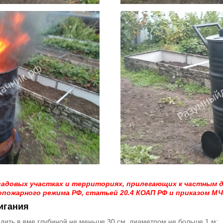
 садовых участках и территориях, прилегающих к частным 
пожарного режима РФ, статьей 20.4 КОАП РФ и приказом МЧС 
игания
дить в яме глубиной не меньше 30 см, диаметром не больше 1 м;